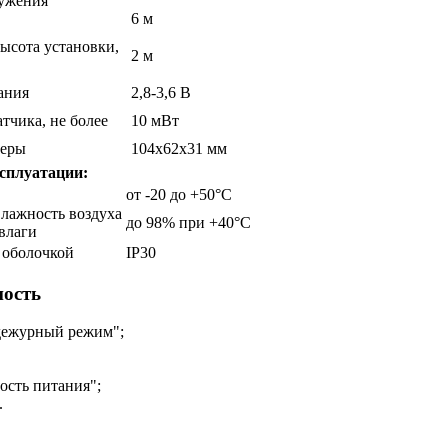
ружения
6 м
ысота установки,
2 м
ания
2,8-3,6 В
тчика, не более
10 мВт
меры
104х62х31 мм
сплуатации:
от -20 до +50°С
влажность воздуха
до 98% при +40°С
влаги
 оболочкой
IP30
ость
дежурный режим";
ость питания";
.