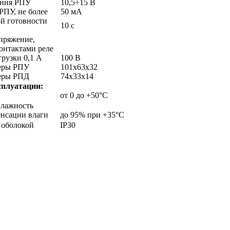
ания РПУ
10,5÷15 В
РПУ, не более
50 мА
ой готовности
10 с
пряжение,
онтактами реле
рузки 0,1 А
100 В
меры РПУ
101х63х32
меры РПД
74х33х14
сплуатации:
от 0 до +50°С
влажность
енсации влаги
до 95% при +35°С
 оболокой
IP30