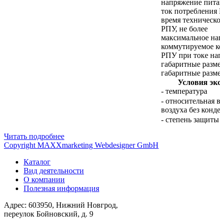
напряжение пит
ток потребления 
время техническ
РПУ, не более
максимальное на
коммутируемое к
РПУ при токе наг
габаритные раз
габаритные раз
Условия эк
- температура
- относительная 
воздуха без конд
- степень защиты
Читать подробнее
Copyright MAXXmarketing Webdesigner GmbH
Каталог
Вид деятельности
О компании
Полезная информация
Адрес: 603950, Нижний Новгрод,
переулок Бойновский, д. 9