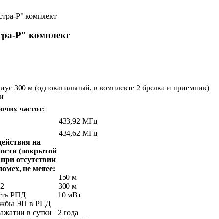
стра-Р" комплект
тра-Р" комплект
иус 300 м (одноканальный, в комплекте 2 брелка и приемник)
и
очих частот:
433,92 МГц
434,62 МГц
действия на
ости (покрытой
 при отсутствии
мех, не менее:
150 м
 2
300 м
сть РПД
10 мВт
ужбы ЭП в РПД
нажатии в сутки
2 года