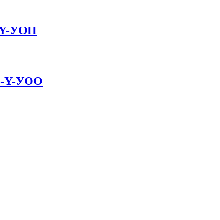
а-Y-УОП
ра-Y-УОО