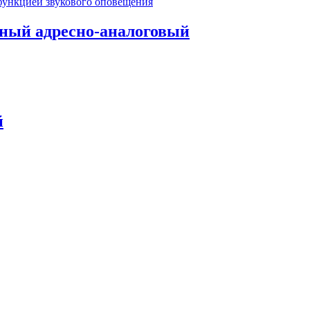
ный адресно-аналоговый
й